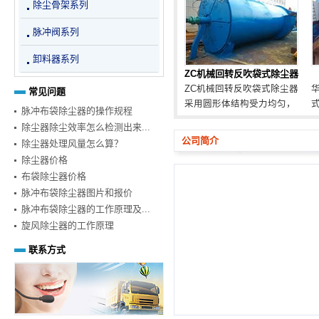
除尘骨架系列
选择，且脉冲袋式除尘器的
价格也定会另您中意！
脉冲阀系列
卸料器系列
ZC机械回转反吹袋式除尘器
ZC机械回转反吹袋式除尘器
常见问题
采用圆形体结构受力均匀，
脉冲布袋除尘器的操作规程
抗爆性通好，结构紧凑，采
除尘器除尘效率怎么检测出来...
用高压风机反吹清灰，不受
公司简介
除尘器处理风量怎么算？
气源条件限制，节约能源延
除尘器价格
长布袋使用，可广泛用于机
布袋除尘器价格
械、铸造、矿山、冶炼、建
脉冲布袋除尘器图片和报价
材、粮食化工等许多部门。
脉冲布袋除尘器的工作原理及...
旋风除尘器的工作原理
联系方式