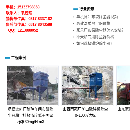
手机：15133798838
行业资讯
联系人：袁经理
单机脉冲布袋除尘器视频
销售部传真：0317-8337182
高效湿式除尘器价格
售后部
传真：0317-
8043588
家具厂布袋除尘器怎么安装？
QQ：1213888052
冲天炉专用除尘器价格
如何选择锅炉除尘器？
工程案例
承德选矿厂破碎车间布袋除
山西南苑厂矿山破碎机除尘
山东豪
尘器粉尘排放浓度低于国家
器100%达标
标准30mg/N.m3