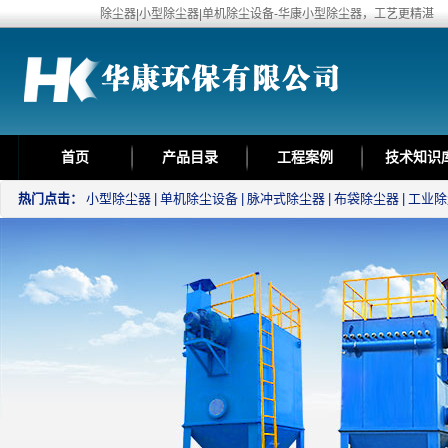
除尘器|小型除尘器|单机除尘设备-华康小型除尘器，工艺更精湛
首页
产品目录
工程案例
技术知识
热门点击：
小型除尘器
|
单机除尘设备
|
脉冲式除尘器
|
布袋除尘器
|
工业除