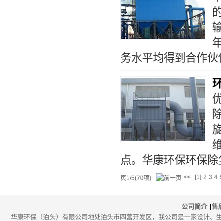
务水平均得到合作伙
点。华康环保
环保除
<<
[1]
2
3
4
页1/5(70项)
公司简介
|
售
华康环保（泊头）有限公司地处泊头市四营开发区，我公司是一家设计、