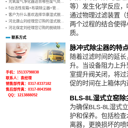
光氧废气净化器适合哪些废气处...
等）发生化学反应，
5台活性炭箱+布袋除尘器+管...
通过物理过滤装置（
客户为什么喜欢选择华康湿式脱...
河北唐山刘经理您订购的湿式脱...
两个过程的结合使得
河北保定刘经理您订购的脱硫除...
质。
联系方式
脉冲式除尘器的特
随着过滤时间的延长
升。当设备阻力上升
手机：15133798838
室提升阀关闭，将过
联系人：袁经理
促的时间在上箱体内
销售部传真：0317-8337182
售后部
传真：0317-
8043588
QQ：1213888052
BLS-8L湿式立窑
为确保
BLS-8L湿
护和保养。包括检查
离器，更换损坏的喷