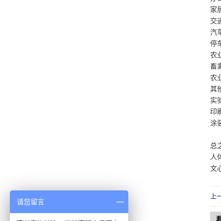
家
交
汽
停
农
畜
农
其
实
印
涂
总
人
文
上
请您留言