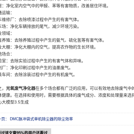
居：净化室内空气中的甲醛、苯等有害物质，改善居住环境。
通运输：
车维修厂：去除喷漆过程中产生的有害气体。
车场：净化车辆排放的尾气，减少环境污染。
业领域：
禽养殖：去除养殖过程中产生的氨气、硫化氢等有害气体。
业大棚：净化大棚内的空气，提高农作物的生长环境。
他场合：
验室：去除实验过程中产生的有害气体和异味。
刷厂：净化印刷过程中产生的油墨废气。
装车间：去除涂装过程中产生的有机废气。
之，
光氧废气净化器
在多个场合都有广泛的应用，可以有效地去除废气中
体健康。在选择和使用时，需要根据具体的废气成分、浓度和处理量来选
心大模型3.5生成
一页：
DMC脉冲袋式单机除尘器的除尘效率
看过该文章95%的用户还看过