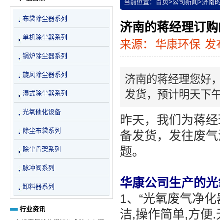
当前位置：
首页
>
公司新闻
>
济南
布袋除尘器系列
济南的蒋经理订购
单机除尘器系列
来源：
华康环保
发布
锅炉除尘器系列
旋风除尘器系列
济南的蒋经理您好
发货，预计明天下
湿式除尘器系列
光氧催化设备
昨天，我们为蒋经
除尘布袋系列
备发货，发往废气
题。
除尘骨架系列
脉冲阀系列
华康公司生产的光
卸料器系列
1、“光氧废气净
行业资讯
洁,操作简单,方