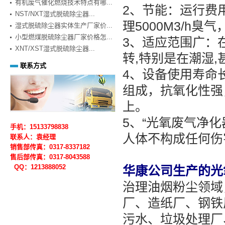
有机废气催化燃烧技术特点有哪...
2、节能：运行费
NST/NXT湿式脱硫除尘器...
理5000M3/h臭
湿式脱硫除尘器实体生产厂家价...
小型燃煤脱硫除尘器厂家价格怎...
3、适应范围广：在
XNT/XST湿式脱硫除尘器...
转,特别是在潮湿
联系方式
4、设备使用寿命
组成，抗氧化性强
上。
5、“光氧废气净
手机：15133798838
人体不构成任何伤
联系人：袁经理
销售部传真：0317-8337182
售后部
传真：0317-
8043588
QQ：1213888052
华康公司生产的光
治理油烟粉尘领域
厂、造纸厂、钢铁
污水、垃圾处理厂