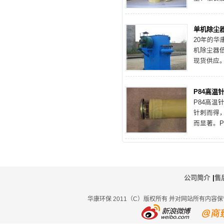
资料、袋
除尘器企
单机除尘
净化、粉
20年的华
刺毡除尘
机除尘器
定。
现货供应
造一款适
下面通过
P84高温
格
P84
高温
针刺而得
而显著。P
能、良好
性质的含
果，广泛
电、钢铁
化。
公司简介
|
售
华康环保 2011（C）版权所有 并对网站所有内容