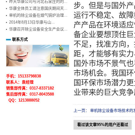
昨天华康公司与河北石家庄的的...
步。但是与国外产
华康全体员工请注意国庆期间天...
运行不稳定、故障
单机的除尘设备在烟气锅炉治理...
2014年8月13日华康与山...
产产品在环境适应
华康召开除尘设备安全生产会议...
备企业要想顶住巨
联系方式
不足，找准方向，
距，才能够有实力
国外市场不景气也
市场机会。我国环
手机：15133798838
国环保市场潜力更
联系人：袁经理
销售部传真：0317-8337182
业带来的巨大竞争
售后部
传真：0317-
8043588
QQ：1213888052
上一页：
单机除尘设备市场技术的
看过该文章95%的用户还看过