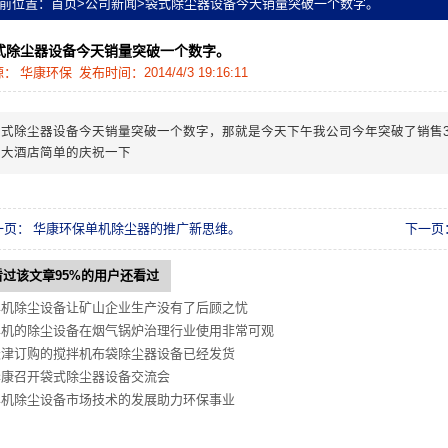
前位置：
首页
>
公司新闻
>
袋式除尘器设备今天销量突破一个数字。
式除尘器设备今天销量突破一个数字。
源：
华康环保
发布时间：2014/4/3 19:16:11
袋式除尘器设备今天销量突破一个数字，那就是今天下午我公司今年突破了销售3
特大酒店简单的庆祝一下
一页：
华康环保单机除尘器的推广新思维。
下一页
看过该文章95%的用户还看过
单机除尘设备让矿山企业生产没有了后顾之忧
单机的除尘设备在烟气锅炉治理行业使用非常可观
天津订购的搅拌机布袋除尘器设备已经发货
华康召开袋式除尘器设备交流会
单机除尘设备市场技术的发展助力环保事业