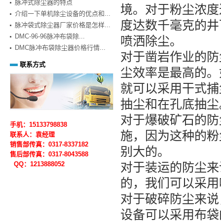
脉冲式除尘器的特点
境。对于粉尘浓度
介绍一下单机除尘设备的优点和...
度达数千毫克的井
脉冲袋式除尘器厂家价格是怎样...
DMC-96-96脉冲布袋除...
喷洒除尘。
DMC脉冲布袋除尘器价格行情...
对于凿岩作业的防
联系方式
尘效率是最高的。
就可以采用干式捕
抽尘和在孔底抽尘
对于爆破矿石的防
手机：15133798838
施，因为这种的粉
联系人：袁经理
销售部传真：0317-8337182
别大的。
售后部
传真：0317-
8043588
QQ：1213888052
对于装运的防尘来
的，我们可以采用
对于破碎防尘来说
设备可以采用布袋