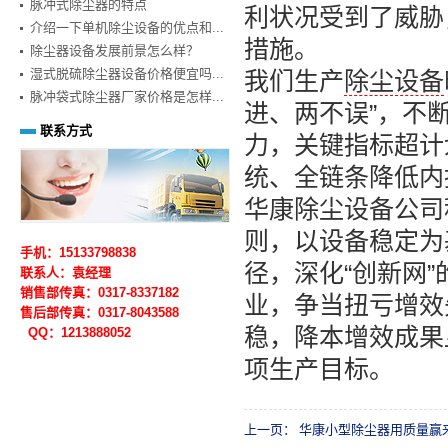
脉冲式除尘器的特点
利状况受到了威胁
介绍一下单机除尘设备的优点和...
措施。
除尘器设备发展前景怎么样？
湿式脱硫除尘器设备价格便宜吗...
我们生产
除尘设备
脉冲袋式除尘器厂家价格是怎样...
进、两不误”，不
联系方式
力，关键指标超计
统、全链条降低内
华康除尘设备公司
则，以设备稳定为
手机：15133798838
径，深化“创新网
联系人：袁经理
销售部传真：0317-8337182
业，争当扭亏增效
售后部
传真：0317-
8043588
稳，降本增效成果
QQ：1213888052
项生产目标。
上一页：
华康小型除尘器用质量赢