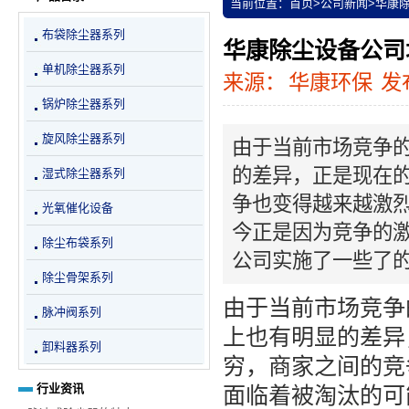
当前位置：
首页
>
公司新闻
>
华康
布袋除尘器系列
华康除尘设备公司
单机除尘器系列
来源：
华康环保
发布
锅炉除尘器系列
旋风除尘器系列
由于当前市场竞争
的差异，正是现在
湿式除尘器系列
争也变得越来越激
光氧催化设备
今正是因为竞争的
除尘布袋系列
公司实施了一些了
除尘骨架系列
由于当前市场竞争
脉冲阀系列
上也有明显的差异
卸料器系列
穷，商家之间的竞
行业资讯
面临着被淘汰的可