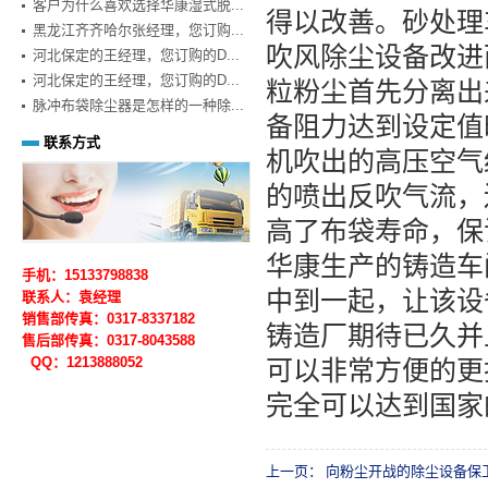
客户为什么喜欢选择华康湿式脱...
得以改善。砂处理
黑龙江齐齐哈尔张经理，您订购...
吹风除尘设备改进
河北保定的王经理，您订购的D...
河北保定的王经理，您订购的D...
粒粉尘首先分离出
脉冲布袋除尘器是怎样的一种除...
备阻力达到设定值
联系方式
机吹出的高压空气
的喷出反吹气流，
高了布袋寿命，保
华康生产的铸造车
手机：15133798838
中到一起，让该设
联系人：袁经理
销售部传真：0317-8337182
铸造厂期待已久并
售后部
传真：0317-
8043588
QQ：1213888052
可以非常方便的更
完全可以达到国家
上一页：
向粉尘开战的除尘设备保