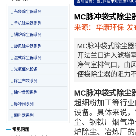
当前位置：
首页
>
技术知识库
>
M
布袋除尘器系列
MC脉冲袋式除尘
单机除尘器系列
来源：
华康环保
发布
锅炉除尘器系列
MC脉冲袋式除尘
旋风除尘器系列
开法兰口进入滤袋
湿式除尘器系列
净气室排气口，由
光氧催化设备
使袋除尘器的阻力
除尘布袋系列
MC脉冲袋式除尘
除尘骨架系列
超细粉加工等行业
脉冲阀系列
设备。具体来说，
卸料器系列
尘、钢铁厂烟气净
常见问题
炉除尘、冶炼厂的