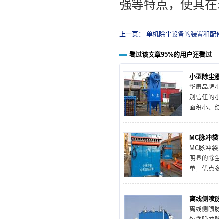
强等特点，使其在
上一页：
单机除尘设备的装置和配
看过该文章95%的用户还看过
小型除尘
华康品牌
别信任的
面积小、
特点，华
品种齐全
MC脉冲
华康环保
MC脉冲
产经验，
明显的除
以适应市
单，优点
验，下面
选择，且
离线侧喷
定会另您
离线侧喷