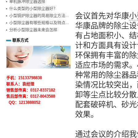
单机脉冲除尘器选择
什么类型的小型除尘器好？
会议首先对华康
小
小型锅炉除尘器的简易除尘方法...
小型除尘器有哪些规格以及特点...
华康品牌的除尘设
分析小型除尘器未来会怎样
有占地面积小、结
联系方式
计和方面具有设计
环保拥有丰富的除
适应市场的需求。
种常用的除尘器品
手机：15133798838
染情况比较突出，
联系人：袁经理
销售部传真：0317-8337182
卸等尘点比较分散
售后部
传真：0317-
8043588
QQ：1213888052
配套破碎机、砂光
效果。
通过会议的介绍我