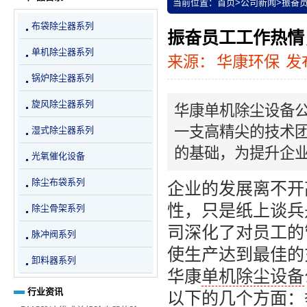
当前位置：
首页
>
公司新闻
>
振奋
布袋除尘器系列
振奋员工工作热情
单机除尘器系列
来源：
华康环保
发布
锅炉除尘器系列
旋风除尘器系列
华康单机除尘设备
一支高精尖的技术
湿式除尘器系列
的基础，为提升企
光氧催化设备
除尘布袋系列
企业的发展离不开
性，只是纸上谈兵
除尘骨架系列
司深化了对员工的
脉冲阀系列
使生产达到最佳的
卸料器系列
华康
单机除尘设备
行业资讯
以下的几个方面：