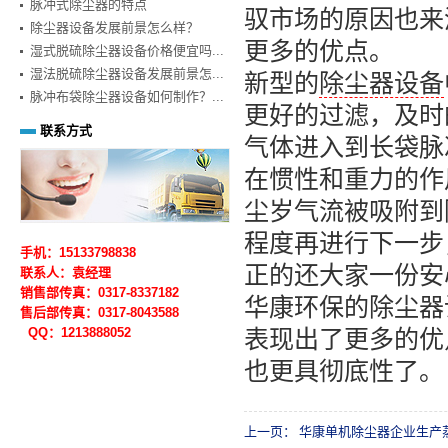
脉冲式除尘器的特点
驭市场的原因也来
除尘器设备发展前景怎么样？
更多的优点。
湿式脱硫除尘器设备价格便宜吗...
湿法脱硫除尘器设备发展前景怎...
新型的
除尘器设备
脉冲布袋除尘器设备如何制作？...
更好的过滤，及时
联系方式
气体进入到长袋脉
在惯性和重力的作
尘岁气流被吸附到
程度再进行下一步
手机：15133798838
正的还大家一份安
联系人：袁经理
销售部传真：0317-8337182
华康环保的除尘器
售后部
传真：0317-
8043588
QQ：1213888052
表现出了更多的优
也更具彻底性了。
上一页：
华康单机除尘器企业生产