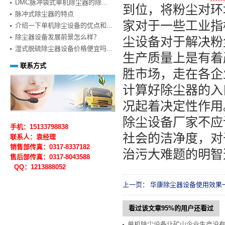
DMC脉冲袋式单机除尘器的除...
到位，将粉尘对环
脉冲式除尘器的特点
家对于一些工业指
介绍一下单机除尘设备的优点和...
除尘器设备发展前景怎么样？
尘设备对于解决粉
湿式脱硫除尘器设备价格便宜吗...
生产质量上是有着
联系方式
胜市场，走在各企
计算好除尘器的入
况起着决定性作用
除尘设备厂家不应
手机：15133798838
社会的洁净度，对
联系人：袁经理
销售部传真：0317-8337182
治污大难题的明智
售后部
传真：0317-
8043588
QQ：1213888052
上一页：
华康除尘器设备使用效果
看过该文章95%的用户还看过
单机除尘设备让矿山企业生产没