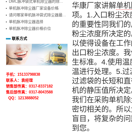
DMC脉冲袋式单机除尘器的除...
华康厂家讲解
单机
单机脉冲除尘器厂家设备价格
项。1.入口粉尘
请问哪家单机脉冲袋式除尘器最...
单机脉冲除尘器选择
的重要性同我们的
单机脉冲除尘器价格价位
粉尘浓度所决定的
联系方式
以使得设备在工作
出口粉尘浓度。我
生标准。4.使用
温进行处理。5.
手机：15133798838
过滤袋的长短和直
联系人：袁经理
销售部传真：0317-8337182
机的静压值所决定
售后部
传真：0317-
8043588
我们在采购单机除
QQ：1213888052
密切相关的。所以
盲目，将复杂的问
到您。