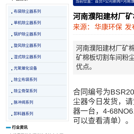
当前位置：
首页
>
公司新闻
>
河南
布袋除尘器系列
河南濮阳建材厂矿
单机除尘器系列
来源：
华康环保
发布
锅炉除尘器系列
旋风除尘器系列
河南濮阳建材厂矿
矿棉板切割车间粉尘
湿式除尘器系列
优点。
光氧催化设备
除尘布袋系列
合同编号为BSR2
除尘骨架系列
尘器今日发货，请
脉冲阀系列
器一台，4-68N
卸料器系列
可以查看清单）。
行业资讯