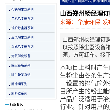
当前位置：
首页
>
公司新闻
>
山西
布袋除尘器系列
山西郑州杨经理订
单机除尘器系列
来源：
华康环保
发布
锅炉除尘器系列
旋风除尘器系列
山西郑州杨经理订
以按照除尘器设备
湿式除尘器系列
题，方可卸车。接
光氧催化设备
除尘布袋系列
本项目上料时产生
生粉尘由各条生产
除尘骨架系列
一设置的排气筒外
脉冲阀系列
目所产生的粉尘能
卸料器系列
产品广泛适用于冶
行业资讯
行业。针对用户的