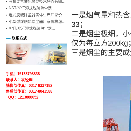
有机废气催化燃烧技术特点有哪...
NST/NXT湿式脱硫除尘器...
一是烟气量和热含
湿式脱硫除尘器实体生产厂家价...
小型燃煤脱硫除尘器厂家价格怎...
33；
XNT/XST湿式脱硫除尘器...
二是烟尘极细，小
联系方式
仅为每立方200kg
三是烟尘的主要成分
手机：15133798838
联系人：袁经理
销售部传真：0317-8337182
售后部
传真：0317-
8043588
QQ：1213888052