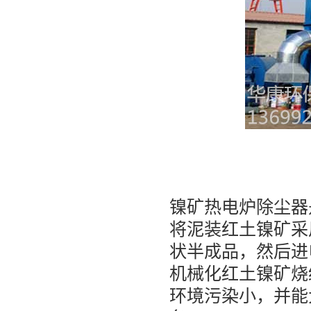
镍矿热电炉除尘器
将泥装红土镍矿采
状半成品，然后进
机械化红土镍矿烧
环境污染小，并能