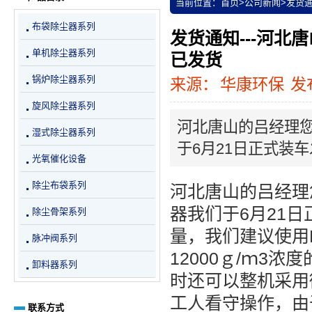
当前位置：
首页
>
公司新闻
>
发货通
布袋除尘器系列
发货通知---河北
单机除尘器系列
已发货
锅炉除尘器系列
来源：
华康环保
发布
旋风除尘器系列
河北唐山的吕经理您
湿式除尘器系列
于6月21日正式装
光氧催化设备
除尘布袋系列
河北唐山的吕经理
器我们于6月21
除尘骨架系列
量，我们建议使用
脉冲阀系列
12000ｇ/ｍ3
卸料器系列
时还可以整机采用
工人看守操作，由
联系方式