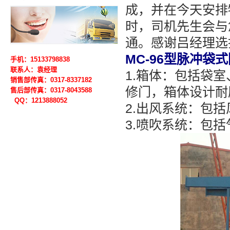
成，并在今天安排
时，司机先生会与
通。感谢吕经理选
MC-96型脉冲
手机：15133798838
联系人：袁经理
1.箱体：包括袋
销售部传真：0317-8337182
修门，箱体设计耐压
售后部
传真：0317-
8043588
QQ：1213888052
2.出风系统：包
3.喷吹系统：包