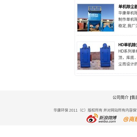
选择，且
单机除尘
定会另您
华康
单机
制作单机除
稳定,我厂
您免费提
HD单机除
HD系列
单
顶，库底
尘而设计
的局部尘
公司简介
|
售
华康环保 2011（C）版权所有 并对网站所有内容