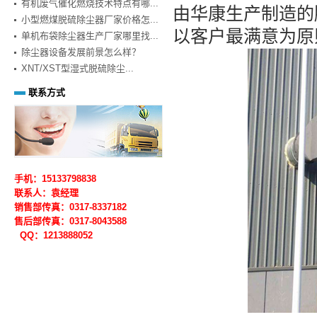
有机废气催化燃烧技术特点有哪...
由华康生产制造的
小型燃煤脱硫除尘器厂家价格怎...
以客户最满意为原
单机布袋除尘器生产厂家哪里找...
除尘器设备发展前景怎么样？
XNT/XST型湿式脱硫除尘...
联系方式
手机：15133798838
联系人：袁经理
销售部传真：0317-8337182
售后部
传真：0317-
8043588
QQ：1213888052