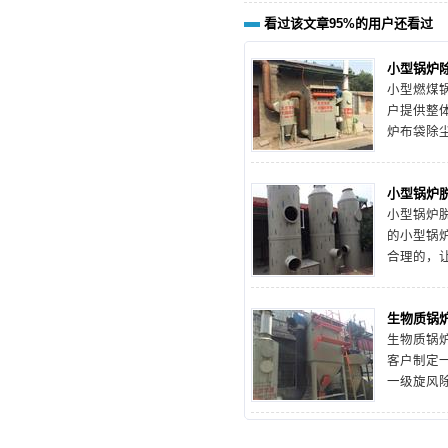
看过该文章95%的用户还看过
小型锅炉
小型燃煤
户提供整
炉布袋除
套设备，
小型燃煤
小型锅炉
小型锅炉
的
小型锅
合理的，
品，同时
设备厂家
生物质锅
案。
生物质锅
客户制定
一级旋风
进行除尘
厂家提供
格。