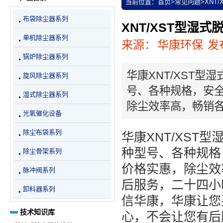
当前位置：
首页
>
常见问题
>
XNT
布袋除尘器系列
XNT/XST型湿
单机除尘器系列
来源：
华康环保
发布
锅炉除尘器系列
华康XNT/XST
旋风除尘器系列
号、各种规格，安
湿式除尘器系列
除尘效率高，畅销
光氧催化设备
除尘布袋系列
华康XNT/XS
种型号、各种规格
除尘骨架系列
价格实惠，除尘效
脉冲阀系列
后服务，二十四小
卸料器系列
信华康，华康让您
技术知识库
心，不会让您有后