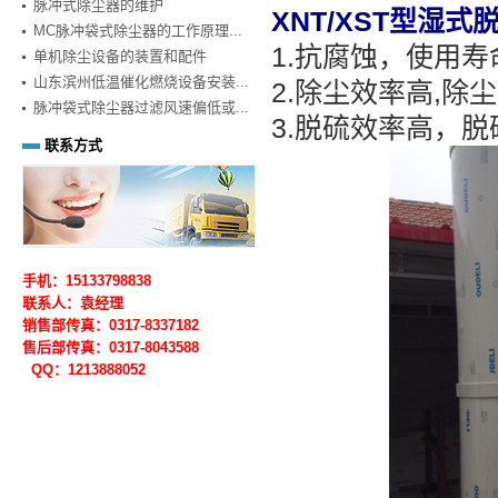
脉冲式除尘器的维护
XNT/XST型湿
MC脉冲袋式除尘器的工作原理...
1.抗腐蚀，使用寿
单机除尘设备的装置和配件
山东滨州低温催化燃烧设备安装...
2.除尘效率高,除尘
脉冲袋式除尘器过滤风速偏低或...
3.脱硫效率高，脱
联系方式
手机：15133798838
联系人：袁经理
销售部传真：0317-8337182
售后部
传真：0317-
8043588
QQ：1213888052