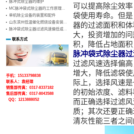
脉冲式除尘器的维护
可以提高除尘效率
MC脉冲袋式除尘器的工作原理...
袋使用寿命。但是
单机除尘设备的装置和配件
山东滨州低温催化燃烧设备安装...
器的过滤面积和体
脉冲袋式除尘器过滤风速偏低或...
大，投资增加的问
联系方式
积，降低占地面积
脉冲袋式除尘器过
过滤风速选择偏高
增大，降低滤袋使
手机：15133798838
际上，选择风速是
联系人：袁经理
销售部传真：0317-8337182
的初始浓度、滤料
售后部
传真：0317-
8043588
QQ：1213888052
而正确选择过滤风
质；其次还要正确
清灰性能三者之间