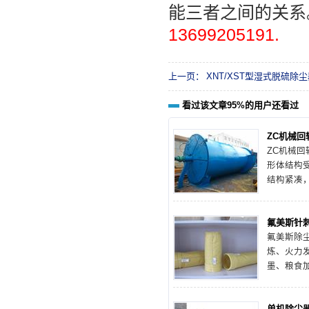
能三者之间的关系
13699205191.
上一页：
XNT/XST型湿式脱硫除
看过该文章95%的用户还看过
ZC机械
ZC机械回
形体结构
结构紧凑
灰，不受
延长布袋
氟美斯针
铸造、矿
氟美斯除
工等许多
炼、火力
墨、粮食
资料、袋
除尘器企
单机除尘