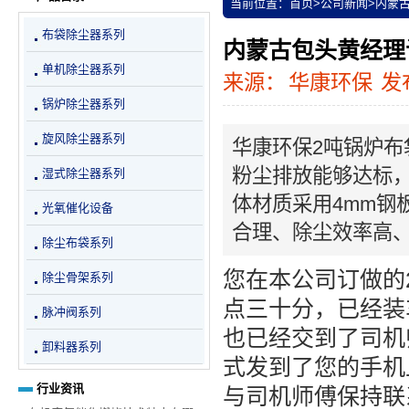
当前位置：
首页
>
公司新闻
>
内蒙
布袋除尘器系列
内蒙古包头黄经理
单机除尘器系列
来源：
华康环保
发布
锅炉除尘器系列
旋风除尘器系列
华康环保2吨锅炉布袋
粉尘排放能够达标，过
湿式除尘器系列
体材质采用4mm钢
光氧催化设备
合理、除尘效率高
除尘布袋系列
您在本公司订做的
除尘骨架系列
点三十分，已经装
脉冲阀系列
也已经交到了司机
卸料器系列
式发到了您的手机
行业资讯
与司机师傅保持联