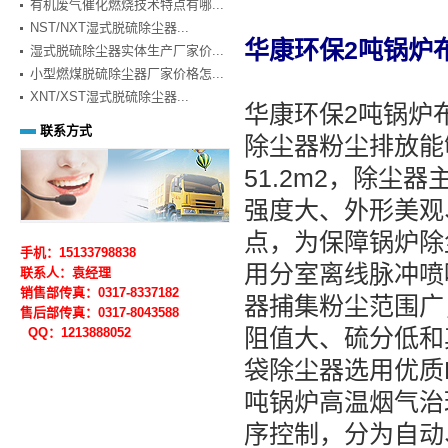
有机废气催化燃烧技术特点有哪...
NST/NXT湿式脱硫除尘器...
华康环保2吨锅炉
湿式脱硫除尘器实体生产厂家价...
小型燃煤脱硫除尘器厂家价格怎...
XNT/XST湿式脱硫除尘器...
华康环保2吨锅炉布
联系方式
除尘器粉尘排放能够
51.2m2，除尘
强度大、外形美观
点，为保障锅炉除
手机：15133798838
用分室离线脉冲喷
联系人：袁经理
销售部传真：0317-8337182
器捕集粉尘范围广
售后部
传真：0317-
8043588
阻值大、硫分低和
QQ：1213888052
袋除尘器选用优质
吨锅炉高温烟气治
序控制，分为自动