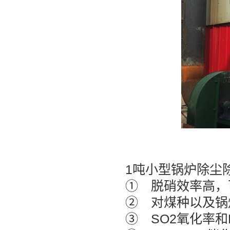
1吨小型锅炉除尘
① 脱硝效率高，
② 对煤种以及锅
③ SO2氧化率和