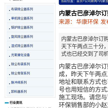
当前位置：
首页
>
公司新闻
>
内蒙
布袋除尘器系列
内蒙古巴彦淖尔订
单机除尘器系列
来源：
华康环保
发布
锅炉除尘器系列
旋风除尘器系列
内蒙古巴彦淖尔订
天下午两点三十分
湿式除尘器系列
式也已经交到了司
光氧催化设备
除尘布袋系列
内蒙古巴彦淖尔订
成，昨天下午两点
除尘骨架系列
地址和联系方式也
脉冲阀系列
号也用短信的方式
卸料器系列
施工现场。请您与
行业资讯
环保销售部的小赵